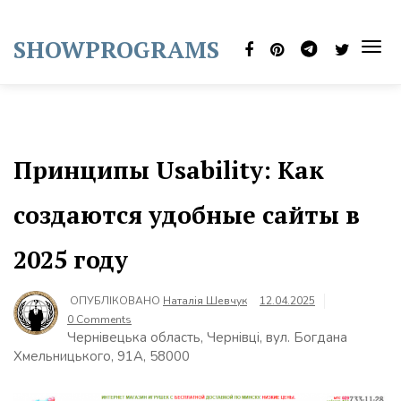
Skip
to
SHOWPROGRAMS
content
TOG
NAVI
Принципы Usability: Как
создаются удобные сайты в
2025 году
ОПУБЛІКОВАНО
Наталія Шевчук
12.04.2025
0 Comments
Чернівецька область, Чернівці, вул. Богдана
Хмельницького, 91А, 58000