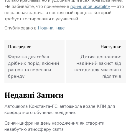
только красивым, но и удобным для всех пользователей.
Не забывайте, что применение
принципов usability
— это
не разовая задача, а постоянный процесс, который
требует тестирования и улучшений.
Опубліковано в
Новини
,
Інше
Навігація
Попередня:
Наступна:
записів
Фарміна для собак
Дитячі дощовики:
дрібних порід: якісний
надійний захист від
раціон та переваги
негоди для малюків і
бренду
підлітків
Недавні Записи
Автошкола Константа-ГС: автошкола возле КПИ для
комфортного обучения вождению
Свічки-цифри на день народження: як створити
незабутню атмосферу свята