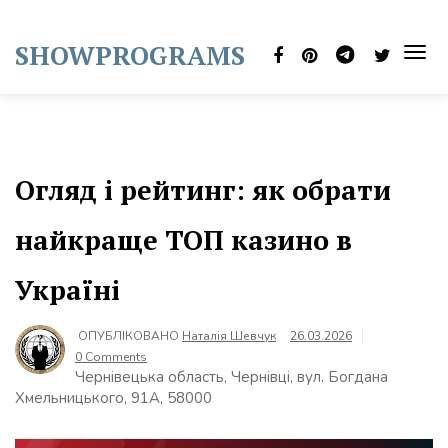
Skip
to
SHOWPROGRAMS
content
TOG
NAVI
Огляд і рейтинг: як обрати
найкраще ТОП казино в
Україні
ОПУБЛІКОВАНО
Наталія Шевчук
26.03.2026
0 Comments
Чернівецька область, Чернівці, вул. Богдана
Хмельницького, 91А, 58000