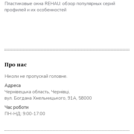
Пластиковые окна REHAU: обзор популярных серий
профилей и их особенностей
Про нас
Ніколи не пропускай головне.
Адреса
Чернівецька область, Чернівці,
вул. Богдана Хмельницького, 91А, 58000
Час роботи
ПН-НД: 9:00-17:00