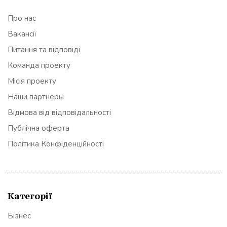
Про нас
Вакансії
Питання та відповіді
Команда проекту
Місія проекту
Наши партнеры
Відмова від відповідальності
Публічна оферта
Політика Конфіденційності
Категорії
Бізнес