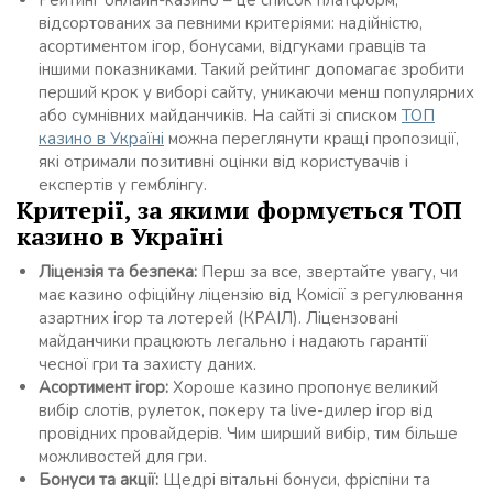
відсортованих за певними критеріями: надійністю,
асортиментом ігор, бонусами, відгуками гравців та
іншими показниками. Такий рейтинг допомагає зробити
перший крок у виборі сайту, уникаючи менш популярних
або сумнівних майданчиків. На сайті зі списком
ТОП
казино в Україні
можна переглянути кращі пропозиції,
які отримали позитивні оцінки від користувачів і
експертів у гемблінгу.
Критерії, за якими формується ТОП
казино в Україні
Ліцензія та безпека:
Перш за все, звертайте увагу, чи
має казино офіційну ліцензію від Комісії з регулювання
азартних ігор та лотерей (КРАІЛ). Ліцензовані
майданчики працюють легально і надають гарантії
чесної гри та захисту даних.
Асортимент ігор:
Хороше казино пропонує великий
вибір слотів, рулеток, покеру та live-дилер ігор від
провідних провайдерів. Чим ширший вибір, тим більше
можливостей для гри.
Бонуси та акції:
Щедрі вітальні бонуси, фріспіни та