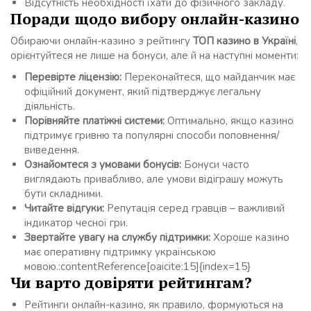
Відсутність необхідності їхати до фізичного закладу.
Поради щодо вибору онлайн-казино
Обираючи онлайн-казино з рейтингу
ТОП казино в Україні
,
орієнтуйтеся не лише на бонуси, але й на наступні моменти:
Перевірте ліцензію:
Переконайтеся, що майданчик має
офіційний документ, який підтверджує легальну
діяльність.
Порівняйте платіжні системи:
Оптимально, якщо казино
підтримує гривню та популярні способи поповнення/
виведення.
Ознайомтеся з умовами бонусів:
Бонуси часто
виглядають привабливо, але умови відіграшу можуть
бути складними.
Читайте відгуки:
Репутація серед гравців – важливий
індикатор чесної гри.
Звертайте увагу на службу підтримки:
Хороше казино
має оперативну підтримку українською
мовою.:contentReference[oaicite:15]{index=15}
Чи варто довіряти рейтингам?
Рейтинги онлайн-казино, як правило, формуються на