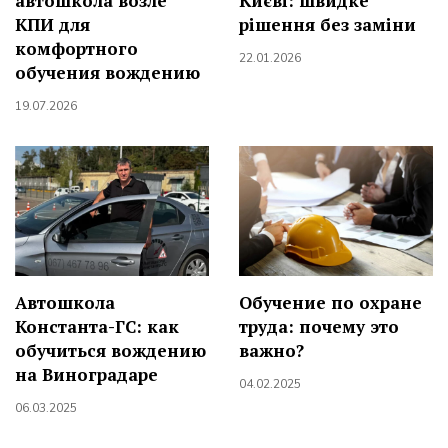
Києві: швидке
автошкола возле
рішення без заміни
КПИ для
комфортного
22.01.2026
обучения вождению
19.07.2026
Автошкола
Обучение по охране
Константа-ГС: как
труда: почему это
обучиться вождению
важно?
на Виноградаре
04.02.2025
06.03.2025