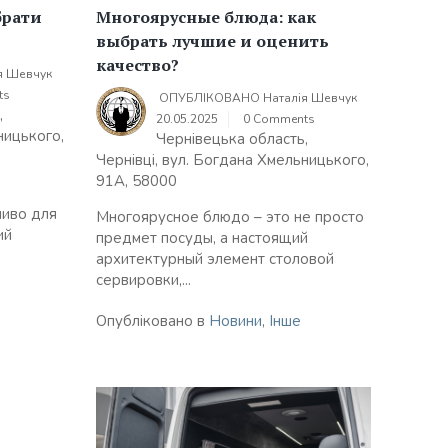
брати
Многоярусные блюда: как
выбрать лучшие и оценить
качество?
я Шевчук
ts
ОПУБЛІКОВАНО
Наталія Шевчук
,
20.05.2025
0 Comments
ницького,
Чернівецька область,
Чернівці, вул. Богдана Хмельницького,
91А, 58000
ливо для
Многоярусное блюдо – это не просто
ий
предмет посуды, а настоящий
архитектурный элемент столовой
сервировки,...
Опубліковано в
Новини
,
Інше