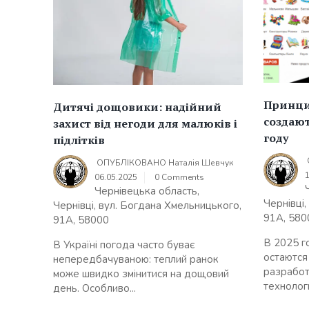
Принцип
Дитячі дощовики: надійний
создают
захист від негоди для малюків і
году
підлітків
ОПУБЛІКОВАНО
Наталія Шевчук
06.05.2025
0 Comments
Чернівецька область,
Чернівці
Чернівці, вул. Богдана Хмельницького,
91А, 580
91А, 58000
В 2025 го
В Україні погода часто буває
остаются
непередбачуваною: теплий ранок
разработ
може швидко змінитися на дощовий
технологи
день. Особливо...