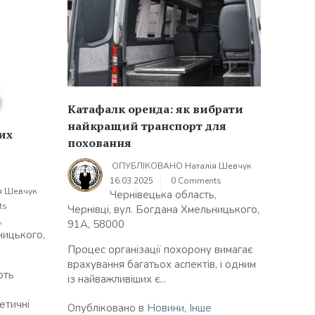
Катафалк оренда: як вибрати
найкращий транспорт для
их
поховання
ОПУБЛІКОВАНО
Наталія Шевчук
16.03.2025
0 Comments
я Шевчук
Чернівецька область,
ts
Чернівці, вул. Богдана Хмельницького,
,
91А, 58000
ницького,
Процес організації похорону вимагає
врахування багатьох аспектів, і одним
ють
із найважливіших є...
етичні
Опубліковано в
Новини
,
Інше