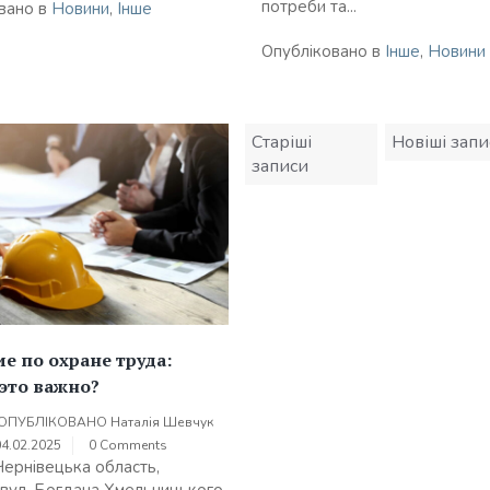
потреби та...
вано в
Новини
,
Інше
Опубліковано в
Інше
,
Новини
Навігація
Старіші
Новіші запи
записів
записи
е по охране труда:
это важно?
ОПУБЛІКОВАНО
Наталія Шевчук
04.02.2025
0 Comments
Чернівецька область,
, вул. Богдана Хмельницького,