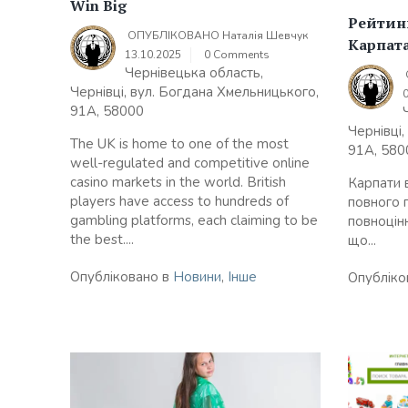
Win Big
Рейтинг
ОПУБЛІКОВАНО
Наталія Шевчук
Карпат
13.10.2025
0 Comments
Чернівецька область,
Чернівці, вул. Богдана Хмельницького,
91А, 58000
Чернівці
The UK is home to one of the most
91А, 580
well-regulated and competitive online
casino markets in the world. British
Карпати 
players have access to hundreds of
повного 
gambling platforms, each claiming to be
повноцін
the best....
що...
Опубліковано в
Новини
,
Інше
Опубліко