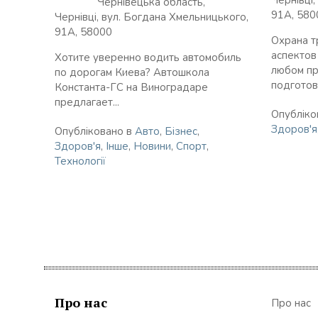
Чернівецька область,
91А, 580
Чернівці, вул. Богдана Хмельницького,
91А, 58000
Охрана т
аспектов
Хотите уверенно водить автомобиль
любом пр
по дорогам Киева? Автошкола
подготовк
Константа-ГС на Виноградаре
предлагает...
Опубліко
Здоров'я
Опубліковано в
Авто
,
Бізнес
,
Здоров'я
,
Інше
,
Новини
,
Спорт
,
Технології
Про нас
Про нас