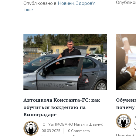
Опубліко
Опубліковано в
Новини
,
Здоров'я
,
Інше
Автошкола Константа-ГС: как
Обучени
обучиться вождению на
почему 
Виноградаре
ОПУБЛІКОВАНО
Наталія Шевчук
06.03.2025
0 Comments
Чернівці