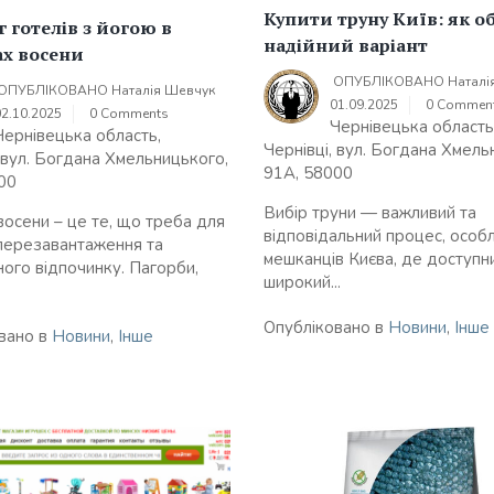
Купити труну Київ: як о
 готелів з йогою в
надійний варіант
ах восени
ОПУБЛІКОВАНО
Наталі
ОПУБЛІКОВАНО
Наталія Шевчук
01.09.2025
0 Commen
02.10.2025
0 Comments
Чернівецька область
Чернівецька область,
Чернівці, вул. Богдана Хмель
, вул. Богдана Хмельницького,
91А, 58000
00
Вибір труни — важливий та
восени – це те, що треба для
відповідальний процес, особ
перезавантаження та
мешканців Києва, де доступн
ного відпочинку. Пагорби,
широкий...
Опубліковано в
Новини
,
Інше
вано в
Новини
,
Інше