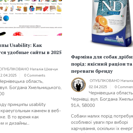
ы Usability: Как
ся удобные сайты в 2025
Фарміна для собак дрібн
порід: якісний раціон та
ОПУБЛІКОВАНО
Наталія Шевчук
переваги бренду
12.04.2025
0 Comments
ОПУБЛІКОВАНО
Наталі
Чернівецька область,
02.04.2025
0 Commen
, вул. Богдана Хмельницького,
Чернівецька область
00
Чернівці, вул. Богдана Хмель
ду принципы usability
91А, 58000
 краеугольным камнем в веб-
Собаки малих порід потребу
ке. В то время как
особливої уваги при виборі
и и дизайны...
харчування, оскільки їх енерг