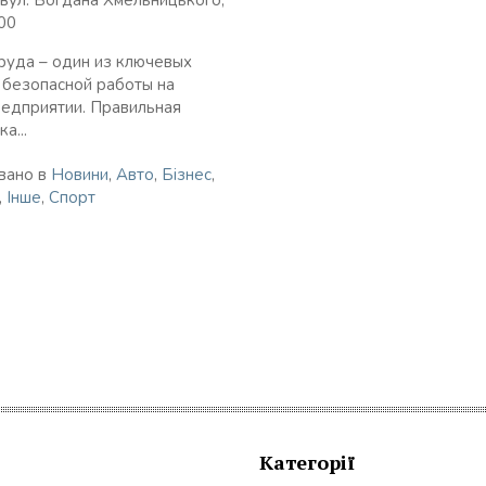
00
руда – один из ключевых
 безопасной работы на
едприятии. Правильная
а...
вано в
Новини
,
Авто
,
Бізнес
,
,
Інше
,
Спорт
Категорії